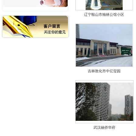
辽宁鞍山市翰林公馆小区
吉林敦化市中亿玺园
武汉融侨华府